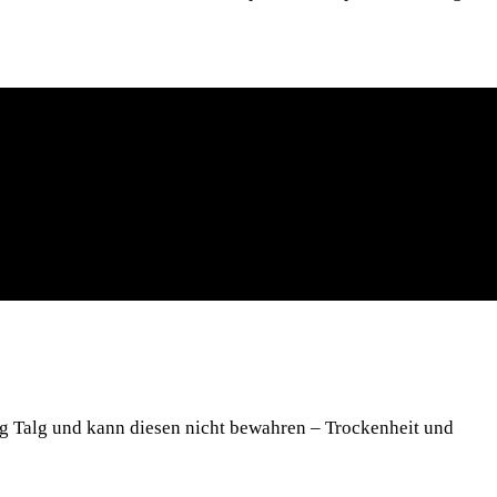
ig Talg und kann die­sen nicht bewah­ren – Tro­cken­heit und