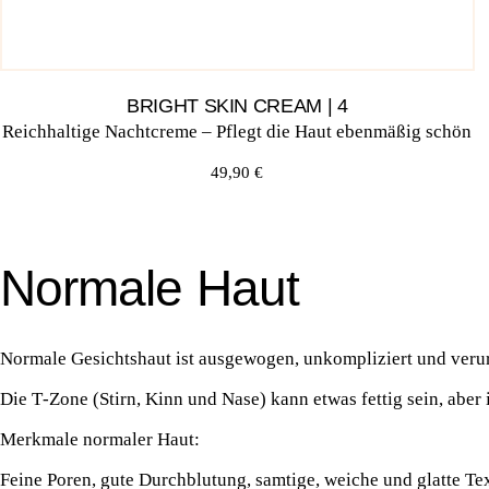
BRIGHT SKIN CREAM | 4
Reich­hal­ti­ge Nacht­creme – Pflegt die Haut eben­mä­ßig schön
49,90
€
Normale Haut
Nor­ma­le Gesichts­haut ist aus­ge­wo­gen, unkom­pli­ziert und ver­u
Die T‑Zone (Stirn, Kinn und Nase) kann etwas fet­tig sein, aber ins
Merk­ma­le nor­ma­ler Haut:
Fei­ne Poren, gute Durch­blu­tung, sam­ti­ge, wei­che und glat­te Tex