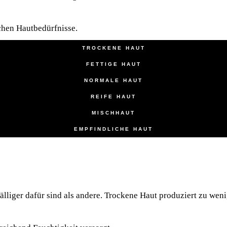
li­chen Hautbedürfnisse.
TRO­CKE­NE HAUT
FET­TI­GE HAUT
NOR­MA­LE HAUT
REI­FE HAUT
MISCH­HAUT
EMP­FIND­LI­CHE HAUT
li­ger dafür sind als ande­re. Tro­cke­ne Haut pro­du­ziert zu wen