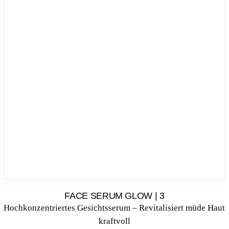
FACE SERUM GLOW | 3
Hoch­kon­zen­trier­tes Gesichts­se­rum – Revi­ta­li­siert müde Haut
kraftvoll