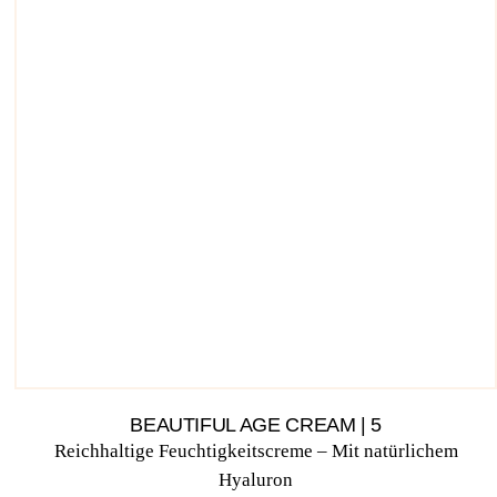
BEAUTIFUL AGE CREAM | 5
Reich­hal­ti­ge Feuch­tig­keits­creme – Mit natür­li­chem
Hyaluron