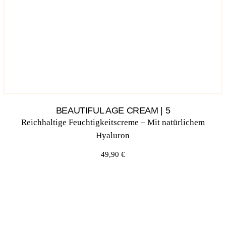
BEAUTIFUL AGE CREAM | 5
Reich­hal­ti­ge Feuch­tig­keits­creme – Mit natür­li­chem
Hyaluron
49,90
€