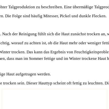
­ter Talg­pro­duk­ti­on zu beschrei­ben. Eine über­mä­ßi­ge Talg­pro
ren. Die Fol­ge sind häu­fig Mit­es­ser, Pickel und dunk­le Flecken.
n. Nach der Rei­ni­gung fühlt sich die Haut zunächst tro­cken an, w
wich­tig, wor­auf zu ach­ten ist, ob die Haut mehr oder weni­ger fet­ti
n­ter tro­cken. Das kann das Ergeb­nis von Feuch­tig­keits­pro­ble­
men, dass man im Som­mer fet­ti­ge und im Win­ter tro­cke­ne Haut h
ti­ge Haut auf­ge­tra­gen werden.
tro­cken sein. Die­ser Haut­typ scheint oft fet­tig zu leuch­ten. D