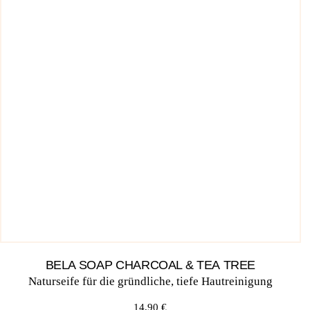
BELA SOAP CHARCOAL & TEA TREE
Natur­sei­fe für die gründ­li­che, tie­fe Hautreinigung
14,90
€