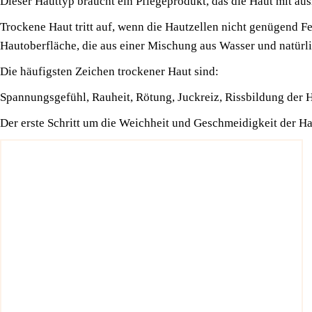
Die­ser Haut­typ braucht ein Pfle­ge­pro­dukt, das die Haut mit aus­
Tro­cke­ne Haut tritt auf, wenn die Haut­zel­len nicht genü­gend Feu
Haut­ober­flä­che, die aus einer Mischung aus Was­ser und natür­li­
Die häu­figs­ten Zei­chen tro­cke­ner Haut sind:
Span­nungs­ge­fühl, Rau­heit, Rötung, Juck­reiz, Riss­bil­dung der H
Der ers­te Schritt
um die Weich­heit und Geschmei­dig­keit der Haut w