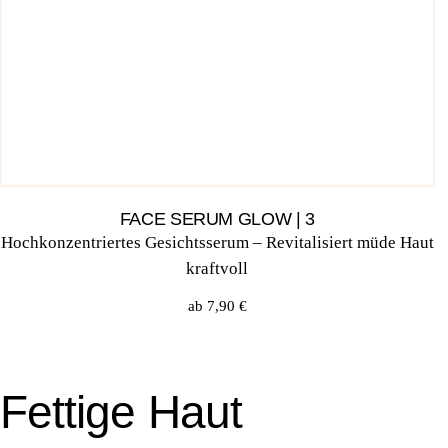
FACE SERUM GLOW | 3
Hoch­kon­zen­trier­tes Gesichts­se­rum – Revi­ta­li­siert müde Haut
kraftvoll
ab
7,90
€
Fettige Haut