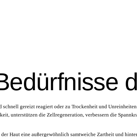
Bedürfnisse 
 schnell gereizt reagiert oder zu Tro­cken­heit und Unrein­hei­ten n
it, unter­stüt­zen die Zell­re­ge­ne­ra­ti­on, ver­bes­sern die Spann­kr
 der Haut eine außer­ge­wöhn­lich samt­wei­che Zart­heit und hin­ter