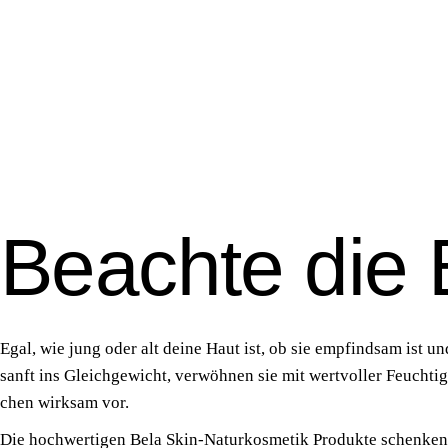
Beachte die 
Egal, wie jung oder alt dei­ne Haut ist, ob sie emp­find­sam ist und
sanft ins Gleich­ge­wicht, ver­wöh­nen sie mit wert­vol­ler Feuch­tig­ke
chen wirk­sam vor.
Die hoch­wer­ti­gen Bela Skin-Natur­kos­me­tik Pro­duk­te schen­ken