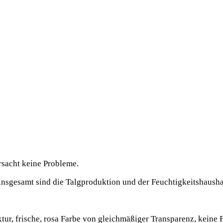
r­sacht kei­ne Probleme.
­ge­samt sind die Talg­pro­duk­ti­on und der Feuch­tig­keits­haus­h
­tur, fri­sche, rosa Far­be von gleich­mä­ßi­ger Trans­pa­renz, kei­ne