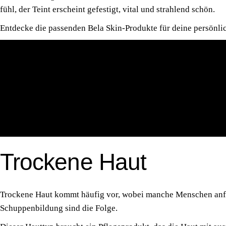
fühl, der Teint erscheint gefes­tigt, vital und strah­lend schön.
Ent­de­cke die pas­sen­den Bela Skin-Pro­duk­te für dei­ne per­sön­
Trockene Haut
Tro­cke­ne Haut kommt häu­fig vor, wobei man­che Men­schen anfäl­
Schup­pen­bil­dung sind die Folge.