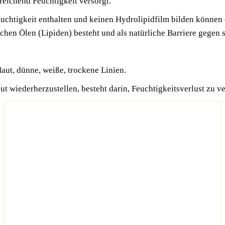
rei­chend Feuch­tig­keit versorgt.
ch­tig­keit ent­hal­ten und kei­nen Hydro­li­pidfilm bil­den kön­nen
chen Ölen (Lipi­den) besteht und als natür­li­che Bar­rie­re gegen s
aut, dün­ne, wei­ße, tro­cke­ne Linien.
ie­der­her­zu­stel­len, besteht dar­in, Feuch­tig­keits­ver­lust zu 