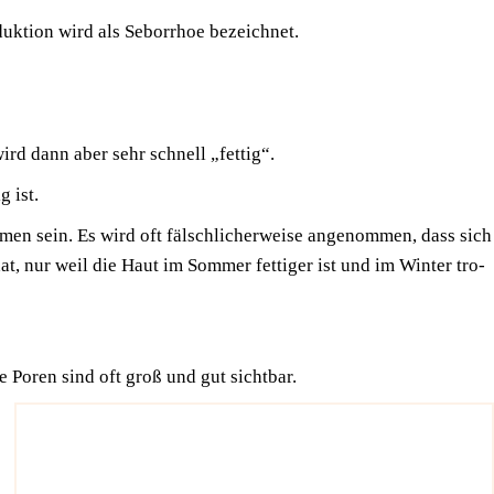
­duk­ti­on wird als Sebor­rhoe bezeichnet.
ird dann aber sehr schnell „fet­tig“.
g ist.
men sein. Es wird oft fälsch­li­cher­wei­se ange­nom­men, dass sich
at, nur weil die Haut im Som­mer fet­ti­ger ist und im Win­ter tro­
ie Poren sind oft groß und gut sichtbar.