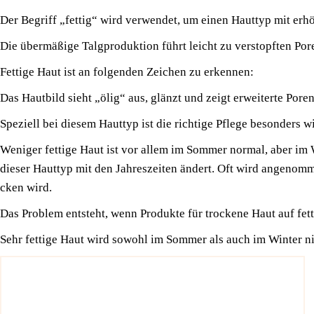
Der Begriff „fet­tig“ wird ver­wen­det, um einen Haut­typ mit erhöh
Die über­mä­ßi­ge Talg­pro­duk­ti­on führt leicht zu ver­stopf­ten Po
Fet­ti­ge Haut ist an fol­gen­den Zei­chen zu erkennen:
Das Haut­bild sieht „ölig“ aus, glänzt und zeigt erwei­ter­te Pore
Spe­zi­ell bei die­sem Haut­typ ist die rich­ti­ge Pfle­ge beson­ders 
Weni­ger fet­ti­ge Haut
ist vor allem im Som­mer nor­mal, aber im Wi
die­ser Haut­typ mit den Jah­res­zei­ten ändert. Oft wird ange­nom­
cken wird.
Das Pro­blem ent­steht, wenn Pro­duk­te für tro­cke­ne Haut auf fet­
Sehr fet­ti­ge Haut
wird sowohl im Som­mer als auch im Win­ter nie 