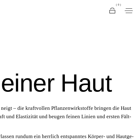
(0)
deiner Haut
eigt – die kraft­vol­len Pflan­zen­wirk­stof­fe brin­gen die Haut
aft und Elas­ti­zi­tät und beu­gen fei­nen Lini­en und ers­ten Fält­
­las­sen rund­um ein herr­lich ent­spann­tes Kör­per- und Haut­ge­