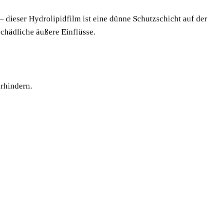
 – die­ser Hydro­li­pidfilm ist eine dün­ne Schutz­schicht auf der
chäd­li­che äuße­re Einflüsse.
verhindern.