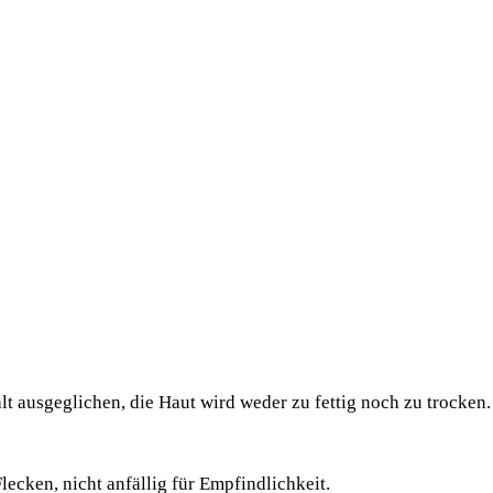
alt aus­ge­gli­chen, die Haut wird weder zu fet­tig noch zu trocken.
 Fle­cken, nicht anfäl­lig für Empfindlichkeit.