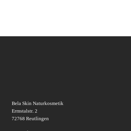
Bela Skin Naturkosmetik
Erm­s­tal­str. 2
72768 Reut­lin­gen