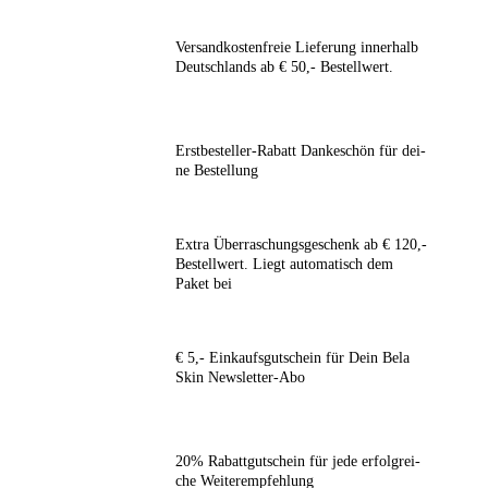
Ver­sand­kos­ten­freie Lie­fe­rung
inner­halb
Deutsch­lands ab € 50,- Bestellwert.
Erst­be­stel­ler-Rabatt
Dan­ke­schön für dei­
ne Bestellung
Extra Über­ra­schungs­ge­schenk
ab € 120,-
Bestell­wert. Liegt auto­ma­tisch dem
Paket bei
€ 5,- Ein­kaufs­gut­schein
für Dein Bela
Skin Newsletter-Abo
20% Rabatt­gut­schein
für jede erfolg­rei­
che Weiterempfehlung