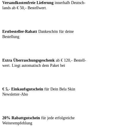
Ver­sand­kos­ten­freie Lie­fe­rung
inner­halb Deutsch­
lands ab € 50,- Bestellwert.
Erst­be­stel­ler-Rabatt
Dan­ke­schön für dei­ne
Bestellung
Extra Über­ra­schungs­ge­schenk
ab € 120,- Bestell­
wert. Liegt auto­ma­tisch dem Paket bei
€ 5,- Ein­kaufs­gut­schein
für Dein Bela Skin
Newsletter-Abo
20% Rabatt­gut­schein
für jede erfolg­rei­che
Weiterempfehlung