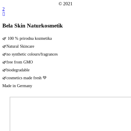
© 2021
Bela Skin Naturkosmetik
🌿 100 % pri­rod­na kozmetika
🌿Natu­ral Skincare
🌿no syn­the­tic colours/​fragrances
🌿free from GMO
🌿biode­gra­da­ble
🌿cos­me­tics made fresh 💚
Made in Germany