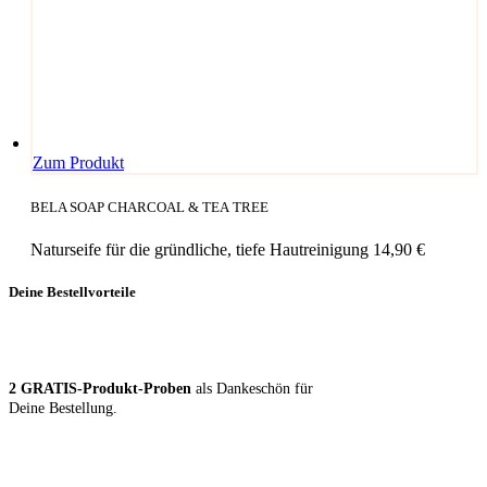
Zum Produkt
BELA SOAP CHARCOAL & TEA TREE
Naturseife für die gründliche, tiefe Hautreinigung
14,90
€
Deine Bestellvorteile
2 GRA­TIS-Pro­dukt-Pro­ben
als Dan­ke­schön für
Dei­ne Bestellung.