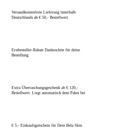
Ver­sand­kos­ten­freie Lie­fe­rung
inner­halb
Deutsch­lands ab € 50,- Bestellwert.
Erst­be­stel­ler-Rabatt
Dan­ke­schön für dei­ne
Bestellung
Extra Über­ra­schungs­ge­schenk
ab € 120,-
Bestell­wert. Liegt auto­ma­tisch dem Paket bei
€ 5,- Ein­kaufs­gut­schein
für Dein Bela Skin