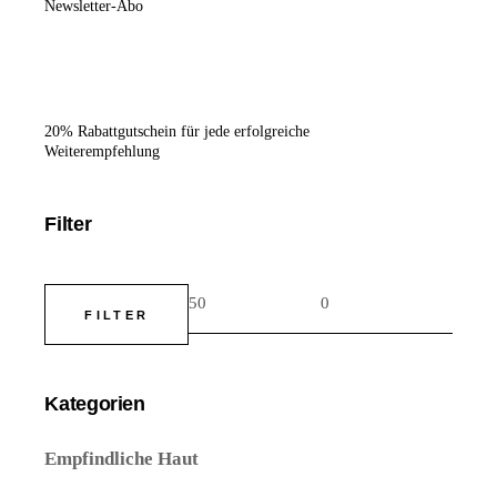
Newsletter-Abo
20% Rabatt­gut­schein
für jede erfolg­rei­che
Weiterempfehlung
Filter
FILTER
Min.
Max.
Preis
Preis
Kategorien
Empfindliche Haut