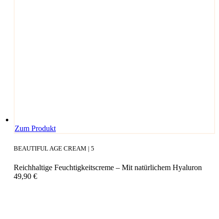
auf
der
Produktseite
gewählt
werden
Zum Produkt
BEAUTIFUL AGE CREAM | 5
Reichhaltige Feuchtigkeitscreme – Mit natürlichem Hyaluron
49,90
€