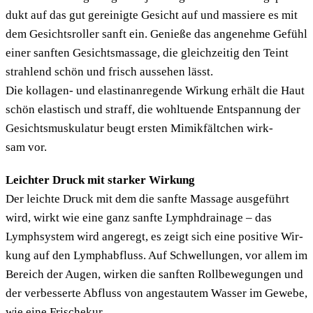
dukt auf das gut gerei­nig­te Gesicht auf und mas­sie­re es mit
dem Gesichts­rol­ler sanft ein. Genie­ße das ange­neh­me Gefühl
einer sanf­ten Gesichts­mas­sa­ge, die gleich­zei­tig den Teint
strah­lend schön und frisch aus­se­hen lässt.
Die kol­la­gen- und elas­ti­n­an­re­gen­de Wir­kung erhält die Haut
schön elas­tisch und straff, die wohl­tu­en­de Ent­span­nung der
Gesichts­mus­ku­la­tur beugt ers­ten Mimik­fält­chen wirk­
sam vor.
Leich­ter Druck mit star­ker Wir­kung
Der leich­te Druck mit dem die sanf­te Mas­sa­ge aus­ge­führt
wird, wirkt wie eine ganz sanf­te Lymph­drai­na­ge – das
Lymph­sys­tem wird ange­regt, es zeigt sich eine posi­ti­ve Wir­
kung auf den Lymph­ab­fluss. Auf Schwel­lun­gen, vor allem im
Bereich der Augen, wir­ken die sanf­ten Roll­be­we­gun­gen und
der ver­bes­ser­te Abfluss von ange­stau­tem Was­ser im Gewe­be,
wie eine Fri­sche­kur.