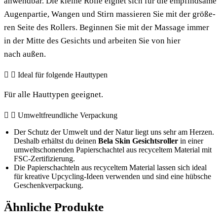
anwend­bar. Die klei­ne Rol­le eig­net sich für die emp­find­sa­me
Augen­par­tie, Wan­gen und Stirn mas­sie­ren Sie mit der grö­ße­
ren Sei­te des Rol­lers. Begin­nen Sie mit der Mas­sa­ge immer
in der Mit­te des Gesichts und arbei­ten Sie von hier
nach außen.
Ide­al für fol­gen­de Hauttypen
Für alle Haut­ty­pen geeignet.
Umwelt­freund­li­che Verpackung
Der Schutz der Umwelt und der Natur liegt uns sehr am Her­zen.
Des­halb erhältst du dei­nen
Bela Skin Gesichts­rol­ler
in einer
umwelt­scho­nen­den Papier­schach­tel aus recy­cel­tem Mate­ri­al mit
FSC-Zertifizierung.
Die Papier­schach­teln aus recy­cel­tem Mate­ri­al las­sen sich ide­al
für krea­ti­ve Upcy­cling-Ideen ver­wen­den und sind eine hüb­sche
Geschenkverpackung.
Ähnliche Produkte