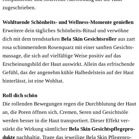
zugeschrieben.
Wohl­tu­en­de Schön­heits- und Well­ness-Momen­te genie­ßen
Erwei­te­re dein täg­li­ches Schön­heits-Ritu­al und ver­wöh­ne
dich mit dem trend­star­ken
Bela Skin Gesichts­rol­ler
aus zart
rosa schim­mern­dem Rosen­quarz mit einer sanf­ten Gesichts­
mas­sa­ge, die sich auf viel­fäl­ti­ge Wei­se posi­tiv auf das
Erschei­nungs­bild der Haut aus­wirkt. Allein das erfri­schen­de
Gefühl, das der ange­nehm küh­le Halb­edel­stein auf der Haut
hin­ter­lässt, ist eine Wohltat.
Roll dich schön
Die rol­len­den Bewe­gun­gen regen die Durch­blu­tung der Haut
an, die Poren öff­nen sich, Cre­men, Seren und Gesichtsöle
wer­den bes­ser in die Haut trans­por­tiert. Die­ser Effekt ver­
stärkt die Wir­kung sämt­li­cher
Bela Skin Gesichts­pfle­ge­pro­
duk­te
nach­hal­tig. Tra­ge das jewei­li­ge Bela Skin Pfle­ge­pro­