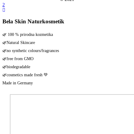
Bela Skin Naturkosmetik
🌿 100 % pri­rod­na kozmetika
🌿Natu­ral Skincare
🌿no syn­the­tic colours/​fragrances
🌿free from GMO
🌿biode­gra­da­ble
🌿cos­me­tics made fresh 💚
Made in Germany