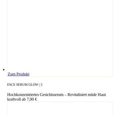
Dieses
Zum Produkt
Produkt
weist
FACE SERUM GLOW | 3
mehrere
Varianten
Hochkonzentriertes Gesichtsserum – Revitalisiert müde Haut
auf.
kraftvoll
ab
7,90
€
Die
Optionen
können