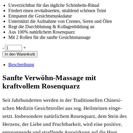
Unverzichtbar für das tägliche Schönheits-Ritual
Fördert einen revitalisierten, strahlend schönen Teint
Entspannt die Gesichtsmuskulatur
Unterstützt die Aufnahme von Cremes, Seren und Ölen
Regt die Durchblutung & Kollagenbildung an
Aus 100% natürlichem Rosenquarz
Mit 2 Rollen für die sanfte Gesichtsmassage
Facial
-
+
Roller
In den Warenkorb
quantity
Beschreibung
Sanfte Verwöhn-Massage mit
kraftvollem Rosenquarz
Seit Jahr­hun­der­ten wer­den in der Tra­di­tio­nel­len Chi­ne­si­
schen Medi­zin Gesichts­rol­ler aus sog. Heil­stei­nen ein­ge­
setzt. Ins­be­son­de­re natür­li­chem Rosen­quarz, dem Stein des
Her­zens, der Lie­be und Frucht­bar­keit, wird eine posi­ti­ve,
ent­span­nen­de und straf­fen­de Aus­wir­kung auf die Haut