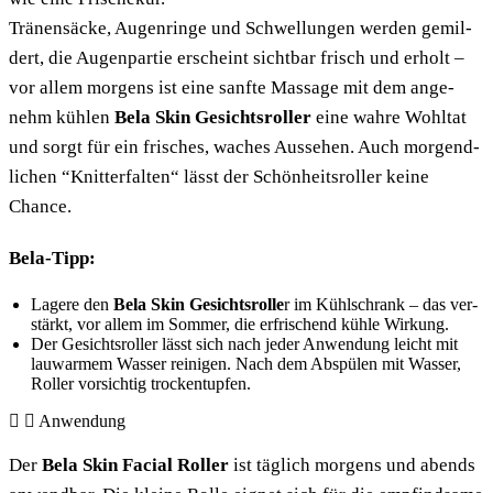
Trä­nen­sä­cke, Augen­rin­ge und Schwel­lun­gen wer­den gemil­
dert, die Augen­par­tie erscheint sicht­bar frisch und erholt –
vor allem mor­gens ist eine sanf­te Mas­sa­ge mit dem ange­
nehm küh­len
Bela Skin Gesichts­rol­ler
eine wah­re Wohl­tat
und sorgt für ein fri­sches, waches Aus­se­hen. Auch mor­gend­
li­chen “Knit­ter­fal­ten“ lässt der Schön­heits­rol­ler kei­ne
Chance.
Bela-Tipp:
Lage­re den
Bela Skin Gesichts­rol­le
r im Kühl­schrank – das ver­
stärkt, vor allem im Som­mer, die erfri­schend küh­le Wirkung.
Der Gesichts­rol­ler lässt sich nach jeder Anwen­dung leicht mit
lau­war­mem Was­ser rei­ni­gen. Nach dem Abspü­len mit Was­ser,
Rol­ler vor­sich­tig trockentupfen.
Anwen­dung
Der
Bela Skin Facial Rol­ler
ist täg­lich mor­gens und abends