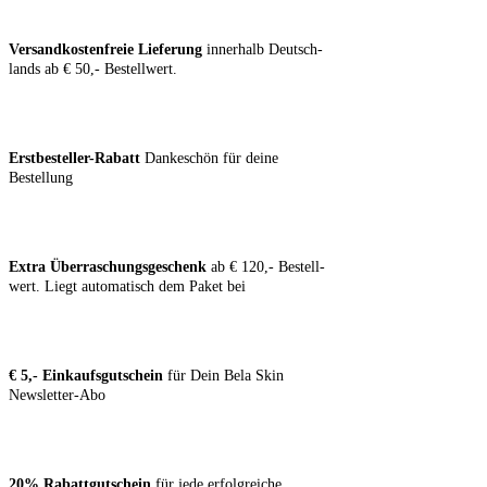
Ver­sand­kos­ten­freie Lie­fe­rung
inner­halb Deutsch­
lands ab € 50,- Bestellwert.
Erst­be­stel­ler-Rabatt
Dan­ke­schön für dei­ne
Bestellung
Extra Über­ra­schungs­ge­schenk
ab € 120,- Bestell­
wert. Liegt auto­ma­tisch dem Paket bei
€ 5,- Ein­kaufs­gut­schein
für Dein Bela Skin
Newsletter-Abo
20% Rabatt­gut­schein
für jede erfolg­rei­che