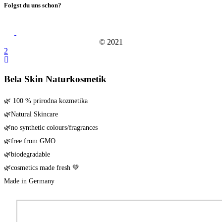
Folgst du uns schon?
© 2021
Bela Skin Naturkosmetik
🌿 100 % pri­rod­na kozmetika
🌿Natu­ral Skincare
🌿no syn­the­tic colours/​fragrances
🌿free from GMO
🌿biode­gra­da­ble
🌿cos­me­tics made fresh 💚
Made in Germany