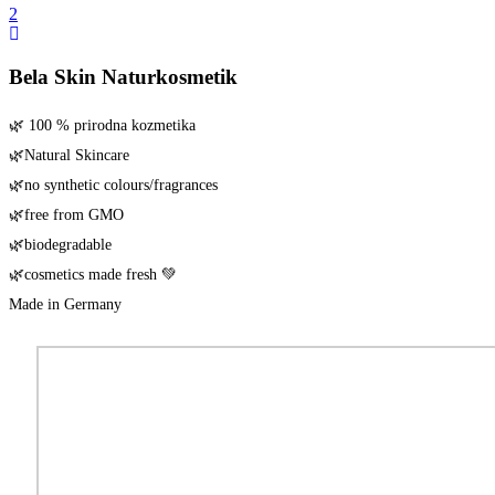
Bela Skin Naturkosmetik
🌿 100 % pri­rod­na kozmetika
🌿Natu­ral Skincare
🌿no syn­the­tic colours/​fragrances
🌿free from GMO
🌿biode­gra­da­ble
🌿cos­me­tics made fresh 💚
Made in Germany