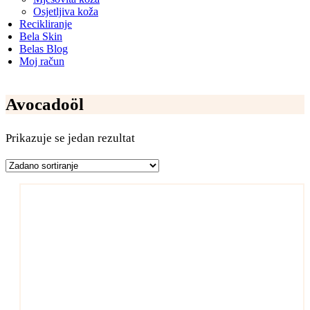
Osjetljiva koža
Recikliranje
Bela Skin
Belas Blog
Moj račun
Avocadoöl
Prikazuje se jedan rezultat