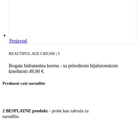
Proizvod
BEAUTIFUL AGE CREAM | 5
Bogata hidratantna krema - sa prirodnom hijaluronskom
kiselinom
49,90
€
Prednosti vaše narudžbe
2 BESPLATNE pro­dukt
- pro­be kao zah­va­la za
narudžbu.