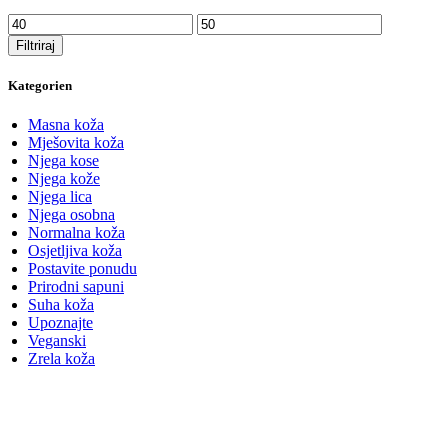
Min
Maks
cijena
cijena
Filtriraj
Kategorien
Masna koža
Mješovita koža
Njega kose
Njega kože
Njega lica
Njega osobna
Normalna koža
Osjetljiva koža
Postavite ponudu
Prirodni sapuni
Suha koža
Upoznajte
Veganski
Zrela koža