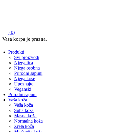
(0)
Produkti
Svi proizvodi
Njega lica
Njega osobna
Prirodni sapuni
Njega kose
Upoznajte
Veganski
Prirodni sapuni
Vaša koža
Vaša koža
Suha koža
Masna koža
Normalna koža
Zrela koža
Mješovita koža