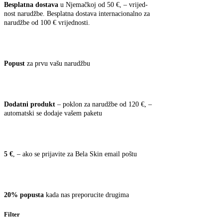
Bes­plat­na dost­ava
u Nje­mač­koj od 50 €, – vri­jed­
nost naru­dž­be. Bes­plat­na dost­ava inter­na­cio­nal­no za
naru­dž­be od 100 € vrijednosti.
Popust
za prvu vašu narudžbu
Dodat­ni pro­dukt
– poklon za naru­dž­be od 120 €, –
auto­mat­ski se doda­je vašem paketu
5 €
, – ako se pri­ja­vi­te za Bela Skin email poštu
20% popus­ta
kada nas pre­po­ru­ci­te drugima
Filter