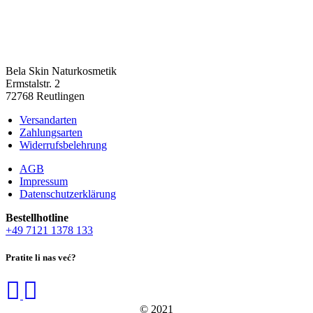
Bela Skin Naturkosmetik
Erm­s­tal­str. 2
72768 Reut­lin­gen
Versandarten
Zahlungsarten
Widerrufsbelehrung
AGB
Impressum
Datenschutzerklärung
Bestell­hot­line
+49 7121 1378 133
Pratite li nas već?
© 2021