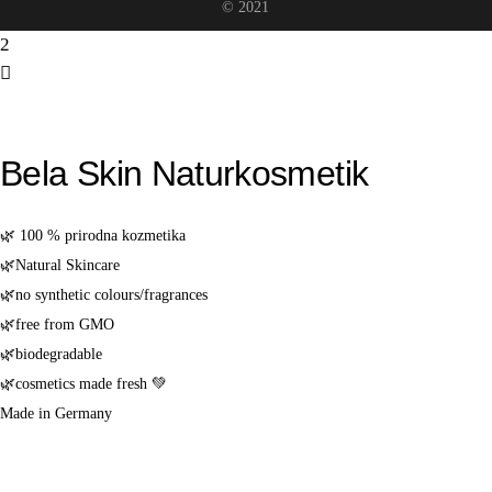
© 2021
Bela Skin Naturkosmetik
🌿 100 % pri­rod­na kozmetika
🌿Natu­ral Skincare
🌿no syn­the­tic colours/​fragrances
🌿free from GMO
🌿biode­gra­da­ble
🌿cos­me­tics made fresh 💚
Made in Germany