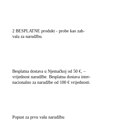
2 BESPLATNE pro­dukt
- pro­be kao zah­
va­la za narudžbu.
Bes­plat­na dost­ava
u Nje­mač­koj od 50 €, –
vri­jed­nost naru­dž­be. Bes­plat­na dost­ava inter­
na­cio­nal­no za naru­dž­be od 100 € vrijednosti.
Popust
za prvu vašu narudžbu