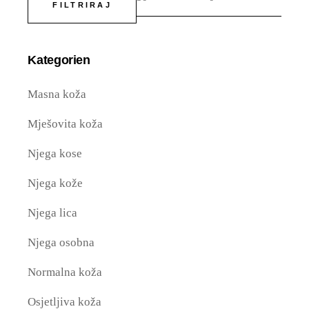
FILTRIRAJ
Min
Maks
cijen
cijen
Kategorien
Masna koža
Mješovita koža
Njega kose
Njega kože
Njega lica
Njega osobna
Normalna koža
Osjetljiva koža