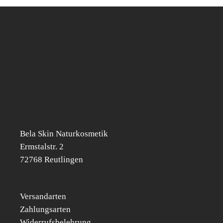
Bela Skin Naturkosmetik
Erm­s­tal­str. 2
72768 Reut­lin­gen
Versandarten
Zahlungsarten
Widerrufsbelehrung