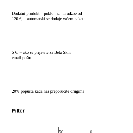
Dodat­ni pro­dukt
– poklon za naru­dž­be od
120 €, – auto­mat­ski se doda­je vašem paketu
5 €
, – ako se pri­ja­vi­te za Bela Skin
email poštu
20% popus­ta
kada nas pre­po­ru­ci­te drugima
Filter