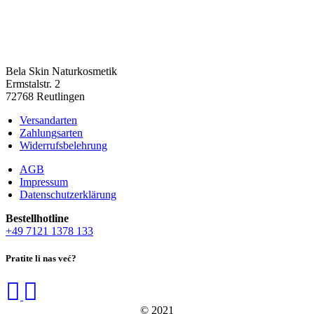
Bela Skin Naturkosmetik
Erm­s­tal­str. 2
72768 Reut­lin­gen
Versandarten
Zahlungsarten
Widerrufsbelehrung
AGB
Impressum
Datenschutzerklärung
Bestell­hot­line
+49 7121 1378 133
Pratite li nas već?
© 2021