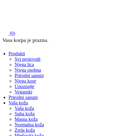
(0)
Produkti
Svi proizvodi
Njega lica
Njega osobna
Prirodni sapuni
Njega kose
Upoznajte
Veganski
Prirodni sapuni
Vaša koža
Vaša koža
Suha koža
Masna koža
Normalna koža
Zrela koža
Mješovita koža