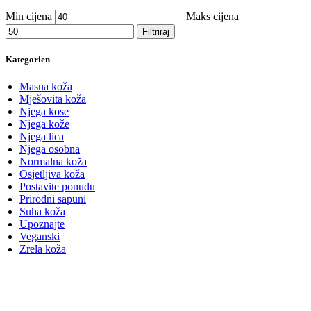
Min cijena
Maks cijena
Filtriraj
Kategorien
Masna koža
Mješovita koža
Njega kose
Njega kože
Njega lica
Njega osobna
Normalna koža
Osjetljiva koža
Postavite ponudu
Prirodni sapuni
Suha koža
Upoznajte
Veganski
Zrela koža