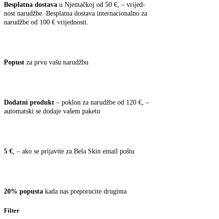
Bes­plat­na dost­ava
u Nje­mač­koj od 50 €, – vri­jed­
nost naru­dž­be. Bes­plat­na dost­ava inter­na­cio­nal­no za
naru­dž­be od 100 € vrijednosti.
Popust
za prvu vašu narudžbu
Dodat­ni pro­dukt
– poklon za naru­dž­be od 120 €, –
auto­mat­ski se doda­je vašem paketu
5 €
, – ako se pri­ja­vi­te za Bela Skin email poštu
20% popus­ta
kada nas pre­po­ru­ci­te drugima
Filter