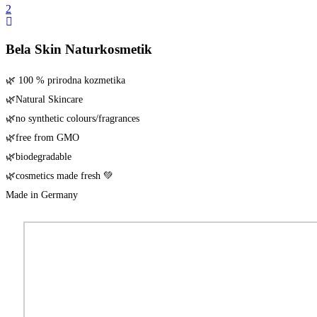
Bela Skin Naturkosmetik
🌿 100 % pri­rod­na kozmetika
🌿Natu­ral Skincare
🌿no syn­the­tic colours/​fragrances
🌿free from GMO
🌿biode­gra­da­ble
🌿cos­me­tics made fresh 💚
Made in Germany