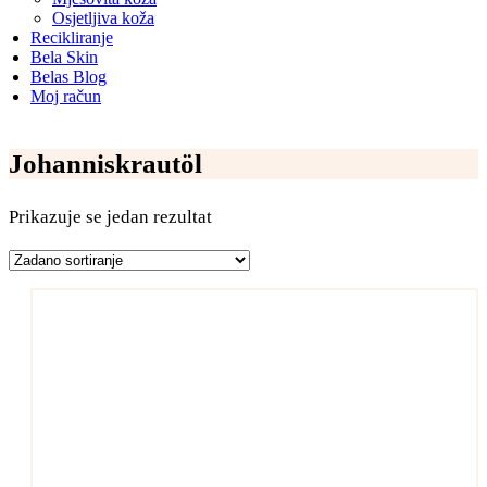
Osjetljiva koža
Recikliranje
Bela Skin
Belas Blog
Moj račun
Johanniskrautöl
Prikazuje se jedan rezultat