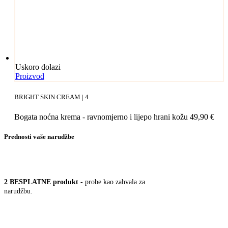
Uskoro dolazi
Proizvod
BRIGHT SKIN CREAM | 4
Bogata noćna krema - ravnomjerno i lijepo hrani kožu
49,90
€
Prednosti vaše narudžbe
2 BESPLATNE pro­dukt
- pro­be kao zah­va­la za
narudžbu.